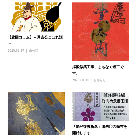
【豊國コラム】～秀吉公こぼれ話
～
2020.05.27
未分類
拝殿修築工事、まもなく竣工で
す。
2020.08.30
お知らせ
「能登復興祈念」御朱印の頒布を
開始します