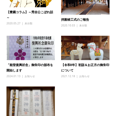
【豊國コラム】～秀吉公こぼれ話
～
拝殿竣工式のご報告
2020.05.27
未分類
2020.10.03
未分類
「能登復興祈念」御朱印の頒布を
【令和8年】初詣＆お正月の御朱印
開始します
について
2024.01.13
お知らせ
2021.12.18
お知らせ