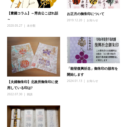
【豊國コラム】～秀吉公こぼれ話
お正月の御朱印について
～
2019.12.20
お知らせ
2020.05.27
未分類
「能登復興祈念」御朱印の頒布を
開始します
2024.01.13
お知らせ
【夫婦御朱印】北政所御朱印に使
用している印は?
2022.07.30
雑談