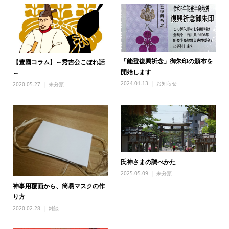
「能登復興祈念」御朱印の頒布を
【豊國コラム】～秀吉公こぼれ話
開始します
～
2024.01.13
お知らせ
2020.05.27
未分類
氏神さまの調べかた
2025.05.09
未分類
神事用覆面から、簡易マスクの作
り方
2020.02.28
雑談