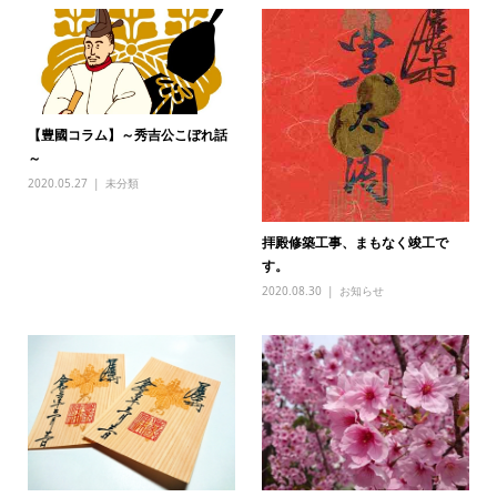
【豊國コラム】～秀吉公こぼれ話
～
2020.05.27
未分類
拝殿修築工事、まもなく竣工で
す。
2020.08.30
お知らせ