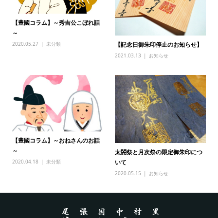
【豊國コラム】～秀吉公こぼれ話
～
2020.05.27
未分類
【記念日御朱印停止のお知らせ】
2021.03.13
お知らせ
【豊國コラム】～おねさんのお話
～
太閤祭と月次祭の限定御朱印につ
2020.04.18
未分類
いて
2020.05.15
お知らせ